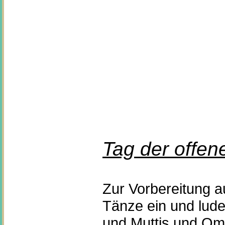
T
ag der offen
Zur Vorbereitung au
Tänze ein und lude
und Muttis und Om